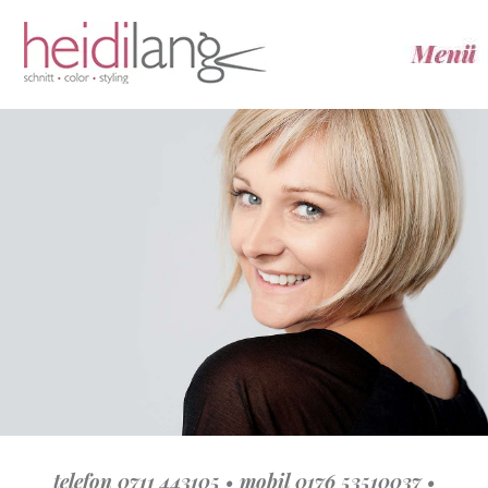
telefon 0711 443105 • mobil 0176 53510037 •