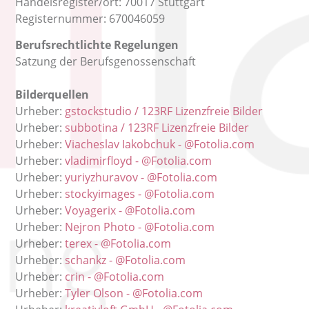
Handelsregister/ort: 70017 Stuttgart
Registernummer: 670046059
Berufsrechtlichte Regelungen
Satzung der Berufsgenossenschaft
Bilderquellen
Urheber:
gstockstudio / 123RF Lizenzfreie Bilder
Urheber:
subbotina / 123RF Lizenzfreie Bilder
Urheber:
Viacheslav Iakobchuk - @Fotolia.com
Urheber:
vladimirfloyd - @Fotolia.com
Urheber:
yuriyzhuravov - @Fotolia.com
Urheber:
stockyimages - @Fotolia.com
Urheber:
Voyagerix - @Fotolia.com
Urheber:
Nejron Photo - @Fotolia.com
Urheber:
terex - @Fotolia.com
Urheber:
schankz - @Fotolia.com
Urheber:
crin - @Fotolia.com
Urheber:
Tyler Olson - @Fotolia.com